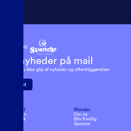
Få nyheder på mail
Så går du ikke glip af nyheder og offentliggørelser
Tilmeld
Følg med
Wonder
Instagram
Om os
Facebook
Bliv frivillig
Youtube
Sponsor
Spotify