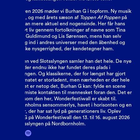
Sommeren 2026 møder vi Burhan G i topform. Ny musik
er på vej, og med årets sæson af
Toppen Af Poppen
på
TV2 er han mere aktuel end nogensinde. Her får hans
sange nyt liv gennem fortolkninger af navne som Tina
Dickow, Guldimund og Lis Sørensen, mens han selv
kaster sig ind i andres universer med den åbenhed og
musikalske nysgerrighed, der kendetegner ham.
På scenen ved Slotsslyngen samler han det hele. De nye
numre, der endnu ikke har fundet deres plads i
fællessangen. Og klassikerne, der for længst har gjort
det. Formatet er storladent, men nærheden er der hele
tiden. Det er netop det, Burhan G kan: fylde en scene
uden at miste kontakten til mennesket foran den. Det er
aftener som den her, Wonderfestiwall er skabt til.
Nordbornholms sensommerlys, havet i horisonten og en
kunstner, der har sat lyd på generationers liv. Oplev
Burhan G på Wonderfestiwall den 13. til 16. august 2026
ved Slotsslyngen på Nordbornholm.