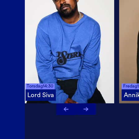
Torsdag
14:30
Fredag
Lord Siva
Anni