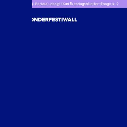
🎶☀️ Partout udsolgt! Kun få endagsbilletter tilbage ☀️🎶