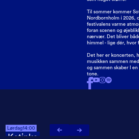
Til sommer kommer Sofi
Nordbornholm i 2026, o
festivalens varme atmo
foran scenen og øjebli
nærvær. Det bliver båd
himmel - lige dér, hvor f
Det her er koncerten,
musikken sammen med an
og sammen skaber I en f
tone.
Lørdag
14:00
Katinka