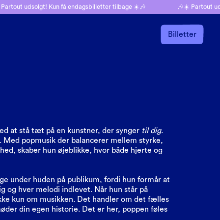
 Partout udsolgt! Kun få endagsbilletter tilbage ☀️🎶
🎶☀️ Partout ud
Billetter
ed at stå tæt på en kunstner, der synger
til dig
.
. Med popmusik der balancerer mellem styrke,
hed, skaber hun øjeblikke, hvor både hjerte og
nge under huden på publikum, fordi hun formår at
ig og hver melodi indlevet. Når hun står på
 ikke kun om musikken. Det handler om det fælles
øder din egen historie. Det er her, poppen føles