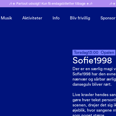
🎶☀️ Partout udsolgt! Kun få endagsbilletter tilbage ☀️🎶
🎶☀️
Musik
Aktiviteter
Info
Bliv frivillig
Sponsor
Torsdag
13:00
Opalen
Sofie1998
Der er en særlig magi v
Sofie1998 har den evne
nærvær og sårbar ærlig
dansegulv bliver rørt.
Live kravler hendes sa
gøre hver tekst personl
scenen, drejer det sig
øjeblik, hvor sangene m
som noget større.