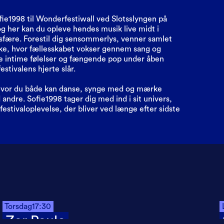
e1998 til Wonderfestiwall ved Slotsslyngen på
g her kan du opleve hendes musik live midt i
sfære. Forestil dig sensommerlys, venner samlet
kke, hvor fællesskabet vokser gennem sang og
e intime følelser og fængende pop under åben
estivalens hjerte slår.
 hvor du både kan danse, synge med og mærke
dre. Sofie1998 tager dig med ind i sit univers,
estivaloplevelse, der bliver ved længe efter sidste
Torsdag
17:30
Zar Paulo