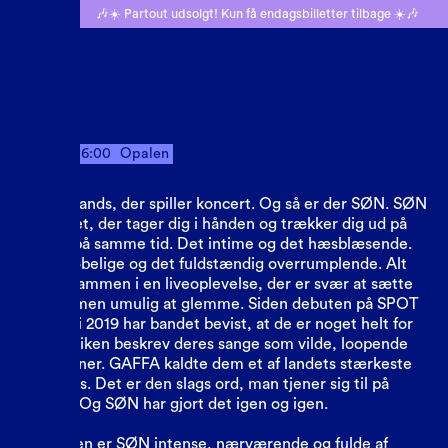
🎶☀️ Partout udsolgt! Kun få endagsbilletter tilbage ☀️🎶
Torsdag
16:00
Opalen
Søn
Der er bands, der spiller koncert. Og så er der SØN. SØN
er bandet, der tager dig i hånden og trækker dig ud på
kanten på samme tid. Det intime og det hæsblæsende.
Det skrøbelige og det fuldstændig overrumplende. Alt
flettet sammen i en liveoplevelse, der er svær at sætte
ord på, men umulig at glemme. Siden debuten på SPOT
Festival i 2019 har bandet bevist, at de er noget helt for
sig. Politiken beskrev deres sange som vilde, loopende
rutsjebaner. GAFFA kaldte dem et af landets stærkeste
livebands. Det er den slags ord, man tjener sig til på
scenen. Og SØN har gjort det igen og igen.
På scenen er SØN intense, nærværende og fulde af