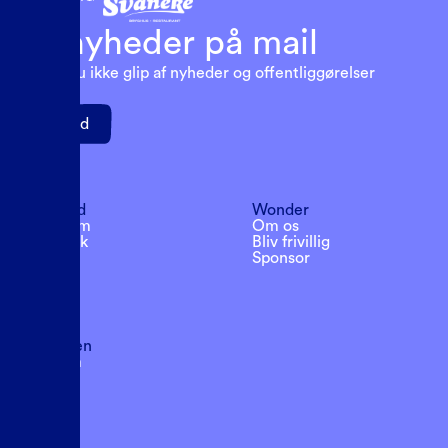
Få nyheder på mail
Så går du ikke glip af nyheder og offentliggørelser
Tilmeld
Følg med
Wonder
Instagram
Om os
Facebook
Bliv frivillig
Youtube
Sponsor
Spotify
Festivalen
Program
FAQ
Billetter