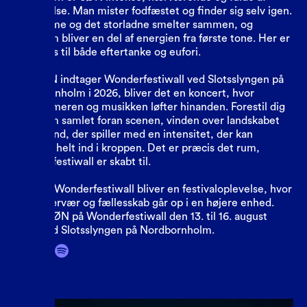
bevægelse. Man mister fodfæstet og finder sig selv igen.
Det intime og det storladne smelter sammen, og
publikum bliver en del af energien fra første tone. Her er
der plads til både eftertanke og eufori.
Når SØN indtager Wonderfestiwall ved Slotsslyngen på
Nordbornholm i 2026, bliver det en koncert, hvor
sensommeren og musikken løfter hinanden. Forestil dig
publikum samlet foran scenen, vinden over landskabet
og et band, der spiller med en intensitet, der kan
mærkes helt ind i kroppen. Det er præcis det rum,
Wonderfestiwall er skabt til.
SØN på Wonderfestiwall bliver en festivaloplevelse, hvor
rock, nærvær og fællesskab går op i en højere enhed.
Oplev SØN på Wonderfestiwall den 13. til 16. august
2026 ved Slotsslyngen på Nordbornholm.