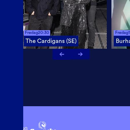
Fredag
20:30
Fredag
The Cardigans (SE)
Burh